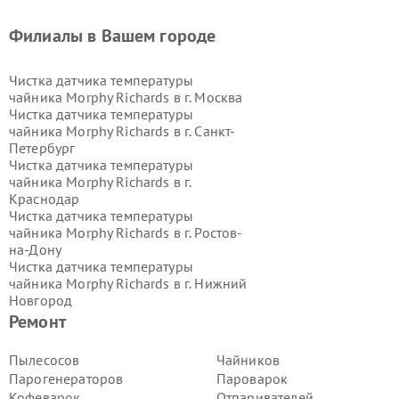
Филиалы в Вашем городе
Чистка датчика температуры
чайника Morphy Richards в г.
Москва
Чистка датчика температуры
чайника Morphy Richards в г.
Санкт-
Петербург
Чистка датчика температуры
чайника Morphy Richards в г.
Краснодар
Чистка датчика температуры
чайника Morphy Richards в г.
Ростов-
на-Дону
Чистка датчика температуры
чайника Morphy Richards в г.
Нижний
Новгород
Чистка датчика температуры
Ремонт
чайника Morphy Richards в г.
Новосибирск
Пылесосов
Чайников
Чистка датчика температуры
Парогенераторов
Пароварок
чайника Morphy Richards в г.
Кофеварок
Отпаривателей