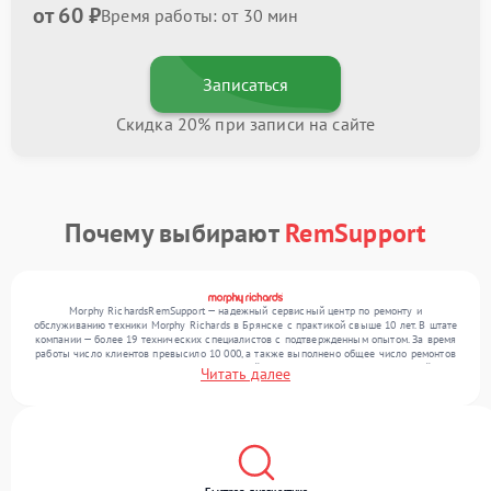
от 60 ₽
Время работы: от 30 мин
Записаться
Скидка 20% при записи на сайте
Почему выбирают
RemSupport
Morphy RichardsRemSupport — надежный сервисный центр по ремонту и
обслуживанию техники Morphy Richards в Брянске с практикой свыше 10 лет. В штате
компании — более 19 технических специалистов с подтвержденным опытом. За время
работы число клиентов превысило 10 000, а также выполнено общее число ремонтов
превысило 12 000. Ежемесячно в сервисный центр поступает более 300 устройств,
Читать далее
включая , , . Мы работаем с широким спектром неисправностей и обеспечиваем
надежный результат благодаря отлаженным процессам ремонта.