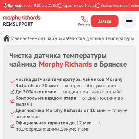
Ежедневно с 9:00 до 21:00
Брянск
Гарантия до 1 года
Выезд мастера бесплат
Заявка
REMSUPPORT
Позвонить
Главная
Ремонт чайников
Чистка датчика температуры
Чистка датчика температуры
чайника
Morphy Richards
в Брянске
Чистка датчика температуры чайников Morphy
Richards от 20 мин
— экспресс-обслуживание
До 30% экономии
— скидки при заявке онлайн
Контроль на каждом этапе
— от диагностики до
выдачи
Диагностика Morphy Richards от 10 мин
— точное
выявление
Официальная гарантия до 12 мес.
— с
подтверждающими документами