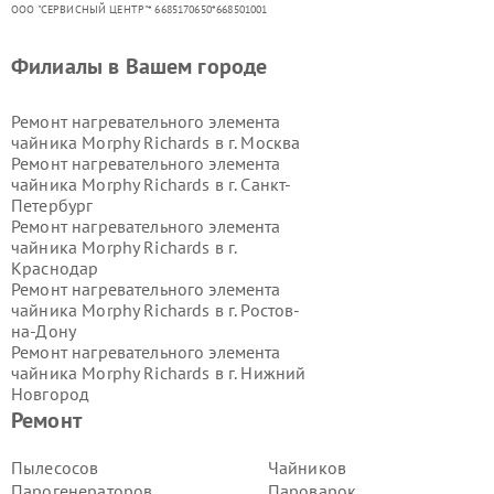
ООО "СЕРВИСНЫЙ ЦЕНТР"* 6685170650*668501001
Филиалы в Вашем городе
Ремонт нагревательного элемента
чайника Morphy Richards в г.
Москва
Ремонт нагревательного элемента
чайника Morphy Richards в г.
Санкт-
Петербург
Ремонт нагревательного элемента
чайника Morphy Richards в г.
Краснодар
Ремонт нагревательного элемента
чайника Morphy Richards в г.
Ростов-
на-Дону
Ремонт нагревательного элемента
чайника Morphy Richards в г.
Нижний
Новгород
Ремонт нагревательного элемента
Ремонт
чайника Morphy Richards в г.
Новосибирск
Пылесосов
Чайников
Ремонт нагревательного элемента
Парогенераторов
Пароварок