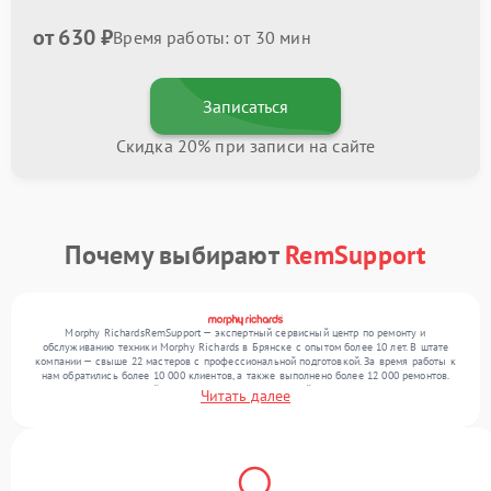
от 630 ₽
Время работы: от 30 мин
Записаться
Скидка 20% при записи на сайте
Почему выбирают
RemSupport
Morphy RichardsRemSupport — экспертный сервисный центр по ремонту и
обслуживанию техники Morphy Richards в Брянске с опытом более 10 лет. В штате
компании — свыше 22 мастеров с профессиональной подготовкой. За время работы к
нам обратились более 10 000 клиентов, а также выполнено более 12 000 ремонтов.
Ежемесячно в сервисный центр поступает от 300 устройств, включая , , . Мы работаем
Читать далее
с широким спектром неисправностей и поддерживаем высокий стандарт качества
благодаря отлаженным процессам ремонта.