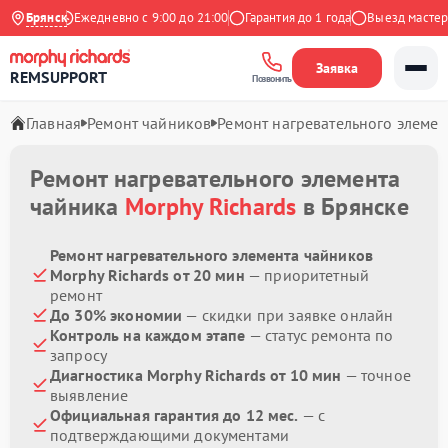
 Яндекс
Брянск
Ежедневно с 9:00 до 21:00
Гарантия до 1 года
Выезд мастера 
Заявка
REMSUPPORT
Позвонить
Главная
Ремонт чайников
Ремонт нагревательного элемен
Ремонт нагревательного элемента
чайника
Morphy Richards
в Брянске
Ремонт нагревательного элемента чайников
Morphy Richards от 20 мин
— приоритетный
ремонт
До 30% экономии
— скидки при заявке онлайн
Контроль на каждом этапе
— статус ремонта по
запросу
Диагностика Morphy Richards от 10 мин
— точное
выявление
Официальная гарантия до 12 мес.
— с
подтверждающими документами