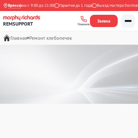
жедневно с 9:00 до 21:00
Брянск
Гарантия до 1 года
Выезд мастера бесплатно
Заявка
REMSUPPORT
Позвонить
Главная
Ремонт хлебопечек