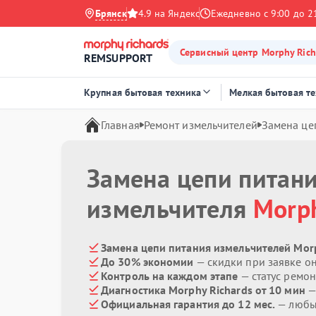
Брянск
4.9 на Яндекс
Ежедневно с 9:00 до 2
Сервисный центр Morphy Rich
REMSUPPORT
Крупная бытовая техника
Мелкая бытовая т
Главная
Ремонт измельчителей
Замена це
Замена цепи питан
измельчителя
Morph
Замена цепи питания измельчителей Morp
До 30% экономии
— скидки при заявке о
Контроль на каждом этапе
— статус ремон
Диагностика Morphy Richards от 10 мин
—
Официальная гарантия до 12 мес.
— любые