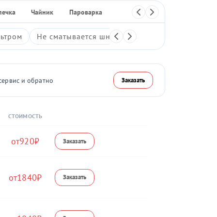
печка
Чайник
Пароварка
Отпариватель
Термопот
ьтром
Не сматывается шнур
Протечка пылесборн
сервис и обратно
Заказать
СТОИМОСТЬ
920
1840