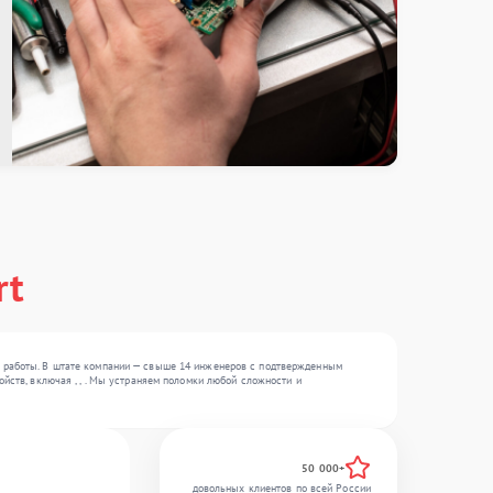
rt
м работы. В штате компании — свыше 14 инженеров с подтвержденным
йств, включая , , . Мы устраняем поломки любой сложности и
50 000+
довольных клиентов по всей России