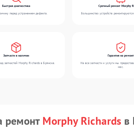
Быстрая диагностика
Срочный ремонт Morphy R
ичину перед устранением дефекта.
Большинство устройств ремонтируются 
Запчасти в наличии
Гарантия на ремонт
ад запчастей Morphy Richards в Брянске.
На все запчасти и услуги мы предостав
мес.
а ремонт
Morphy Richards
в 