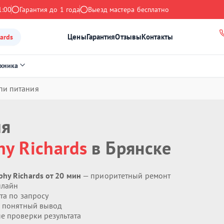
1:00
Гарантия до 1 года
Выезд мастера бесплатно
Цены
Гарантия
Отзывы
Контакты
ards
ехника
пи питания
ия
y Richards
в Брянске
hy Richards от 20 мин
— приоритетный ремонт
нлайн
та по запросу
 понятный вывод
 проверки результата