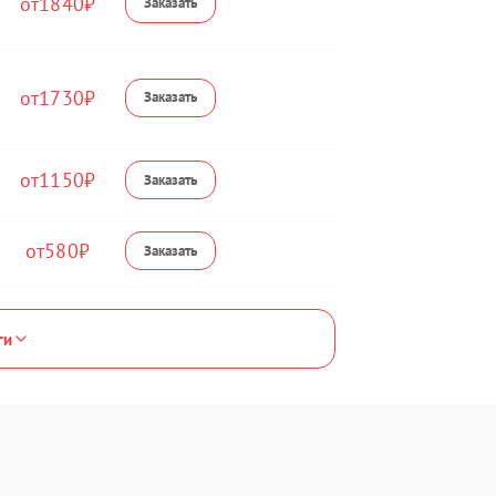
1840
1730
1150
580
ги