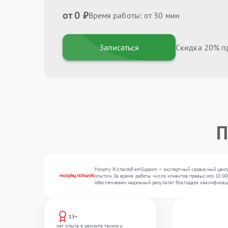
от 0 ₽
Время работы: от 30 мин
Записаться
Скидка 20% пр
П
Morphy RichardsRemSupport — экспертный сервисный цент
опытом. За время работы число клиентов превысило 10 000
обеспечиваем надежный результат благодаря квалификац
13+
лет опыта в ремонте техники