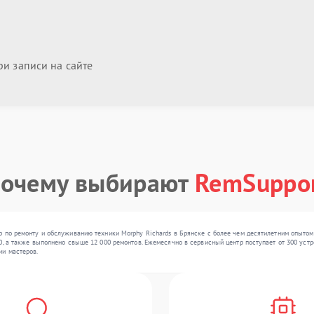
и записи на сайте
очему выбирают
RemSuppo
р по ремонту и обслуживанию техники Morphy Richards в Брянске с более чем десятилетним опыто
, а также выполнено свыше 12 000 ремонтов. Ежемесячно в сервисный центр поступает от 300 устро
ии мастеров.