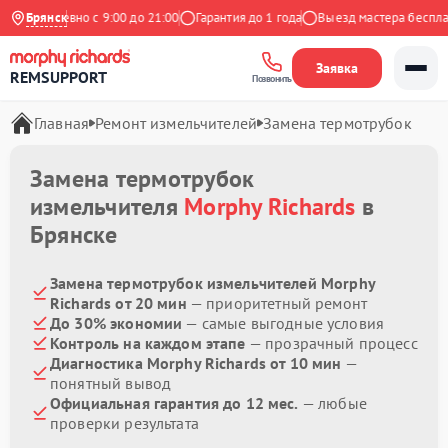
Ежедневно с 9:00 до 21:00
Брянск
Гарантия до 1 года
Выезд мастера бесплатн
Заявка
REMSUPPORT
Позвонить
Главная
Ремонт измельчителей
Замена термотрубок
Замена термотрубок
измельчителя
Morphy Richards
в
Брянске
Замена термотрубок измельчителей Morphy
Richards от 20 мин
— приоритетный ремонт
До 30% экономии
— самые выгодные условия
Контроль на каждом этапе
— прозрачный процесс
Диагностика Morphy Richards от 10 мин
—
понятный вывод
Официальная гарантия до 12 мес.
— любые
проверки результата