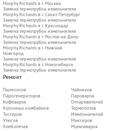
Morphy Richards в г.
Москва
Замена термотрубок измельчителя
Morphy Richards в г.
Санкт-Петербург
Замена термотрубок измельчителя
Morphy Richards в г.
Краснодар
Замена термотрубок измельчителя
Morphy Richards в г.
Ростов-на-Дону
Замена термотрубок измельчителя
Morphy Richards в г.
Нижний
Новгород
Замена термотрубок измельчителя
Morphy Richards в г.
Новосибирск
Замена термотрубок измельчителя
Morphy Richards в г.
Екатеринбург
Ремонт
Замена термотрубок измельчителя
Morphy Richards в г.
Казань
Пылесосов
Чайников
Замена термотрубок измельчителя
Парогенераторов
Пароварок
Morphy Richards в г.
Воронеж
Кофеварок
Отпаривателей
Замена термотрубок измельчителя
Кухонных комбайнов
Термопотов
Morphy Richards в г.
Волгоград
Тостеров
Измельчителей
Замена термотрубок измельчителя
Morphy Richards в г.
Самара
Утюгов
Миксеров
Замена термотрубок измельчителя
Хлебопечек
Мультиварок
Morphy Richards в г.
Пермь