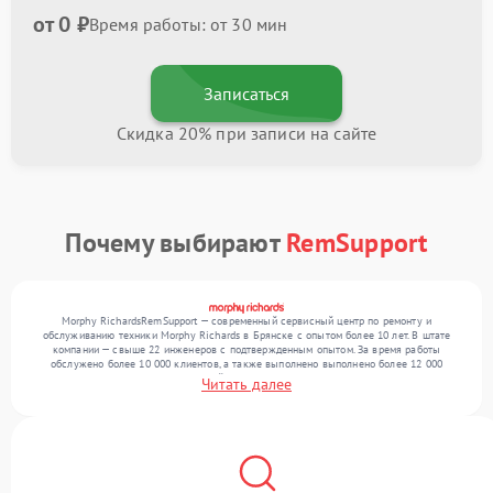
от 0 ₽
Время работы: от 30 мин
Записаться
Скидка 20% при записи на сайте
Почему выбирают
RemSupport
Morphy RichardsRemSupport — современный сервисный центр по ремонту и
обслуживанию техники Morphy Richards в Брянске с опытом более 10 лет. В штате
компании — свыше 22 инженеров с подтвержденным опытом. За время работы
обслужено более 10 000 клиентов, а также выполнено выполнено более 12 000
ремонтов. Ежемесячно в сервисный центр поступает свыше 300 единиц техники,
Читать далее
включая , , . Мы устраняем поломки любой сложности и поддерживаем высокий
стандарт качества благодаря квалификации мастеров.