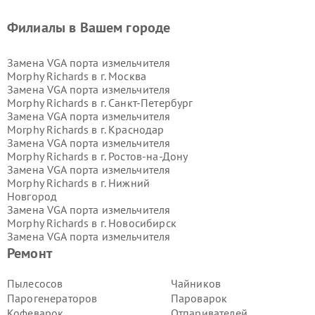
Филиалы в Вашем городе
Замена VGA порта измельчителя
Morphy Richards в г.
Москва
Замена VGA порта измельчителя
Morphy Richards в г.
Санкт-Петербург
Замена VGA порта измельчителя
Morphy Richards в г.
Краснодар
Замена VGA порта измельчителя
Morphy Richards в г.
Ростов-на-Дону
Замена VGA порта измельчителя
Morphy Richards в г.
Нижний
Новгород
Замена VGA порта измельчителя
Morphy Richards в г.
Новосибирск
Замена VGA порта измельчителя
Morphy Richards в г.
Екатеринбург
Ремонт
Замена VGA порта измельчителя
Morphy Richards в г.
Казань
Пылесосов
Чайников
Замена VGA порта измельчителя
Парогенераторов
Пароварок
Morphy Richards в г.
Воронеж
Кофеварок
Отпаривателей