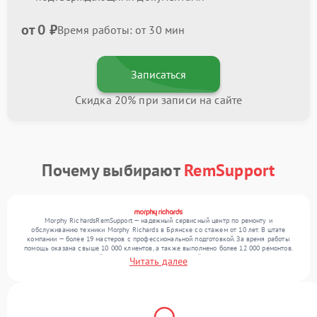
от 0 ₽
Время работы: от 30 мин
Записаться
Скидка 20% при записи на сайте
Почему выбирают
RemSupport
Morphy RichardsRemSupport — надежный сервисный центр по ремонту и
обслуживанию техники Morphy Richards в Брянске со стажем от 10 лет. В штате
компании — более 19 мастеров с профессиональной подготовкой. За время работы
помощь оказана свыше 10 000 клиентов, а также выполнено более 12 000 ремонтов.
Ежемесячно в сервисный центр поступает от 300 устройств, включая , , . Мы работаем
Читать далее
с широким спектром неисправностей и обеспечиваем надежный результат благодаря
использованию современного оборудования.