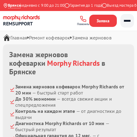
ндекс
Брянск
Ежедневно с 9:00 до 21:00
Гарантия до 1 года
Выезд мастера бес
Заявка
REMSUPPORT
Позвонить
Главная
Ремонт кофеварок
Замена жерновов
Замена жерновов
кофеварки
Morphy Richards
в
Брянске
Замена жерновов кофеварок Morphy Richards от
20 мин
— быстрый старт работ
До 30% экономии
— всегда свежие акции и
спецпредложения
Контроль на каждом этапе
— от диагностики до
выдачи
Диагностика Morphy Richards от 10 мин
—
быстрый результат
Официальная гарантия до 12 мес.
— с