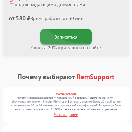
подтверждающими документами
от 580 ₽
Время работы: от 30 мин
Записаться
Скидка 20% при записи на сайте
Почему выбирают
RemSupport
Morphy RichardsRemSupport — проверенный сервисный центр по ремонту и
обслуживанию техники Morphy Richards в Брянске с опытом более 10 лет. В штате
компании — от 10 до 16 инженеров с профильной квалификацией. За время работы
число клиентов превысило 10 000, а также выполнено общее число ремонтов
превысило 12 000. Ежемесячно в сервисный центр поступает более 300 обращений,
Читать далее
включая , , . Мы беремся за задачи любой сложности и обеспечиваем надежный
результат благодаря использованию современного оборудования.