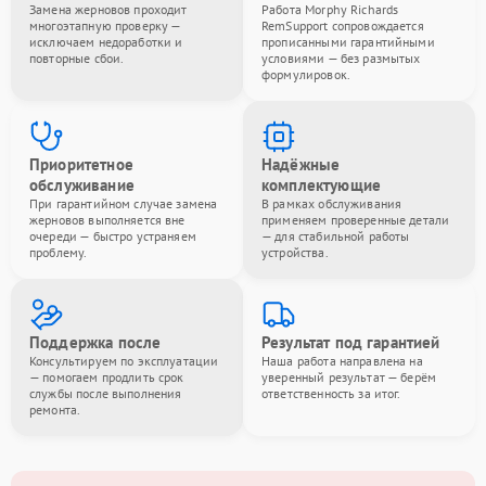
Замена жерновов проходит
Работа Morphy Richards
многоэтапную проверку —
RemSupport сопровождается
исключаем недоработки и
прописанными гарантийными
повторные сбои.
условиями — без размытых
формулировок.
Приоритетное
Надёжные
обслуживание
комплектующие
При гарантийном случае замена
В рамках обслуживания
жерновов выполняется вне
применяем проверенные детали
очереди — быстро устраняем
— для стабильной работы
проблему.
устройства.
Поддержка после
Результат под гарантией
Консультируем по эксплуатации
Наша работа направлена на
— помогаем продлить срок
уверенный результат — берём
службы после выполнения
ответственность за итог.
ремонта.