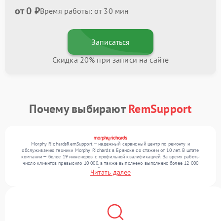
от 0 ₽
Время работы: от 30 мин
Записаться
Скидка 20% при записи на сайте
Почему выбирают
RemSupport
Morphy RichardsRemSupport — надежный сервисный центр по ремонту и
обслуживанию техники Morphy Richards в Брянске со стажем от 10 лет. В штате
компании — более 19 инженеров с профильной квалификацией. За время работы
число клиентов превысило 10 000, а также выполнено выполнено более 12 000
ремонтов. Ежемесячно в сервисный центр поступает свыше 300 единиц техники,
Читать далее
включая , , . Мы беремся за задачи любой сложности и предлагаем стабильный
уровень сервиса благодаря опыту команды.