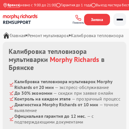
с
Ежедневно с 9:00 до 21:00
Брянск
Гарантия до 1 года
Выезд мастера беспла
Заявка
REMSUPPORT
Позвонить
Главная
Ремонт мультиварок
Калибровка тепловизора
Калибровка тепловизора
мультиварки
Morphy Richards
в
Брянске
Калибровка тепловизора мультиварок Morphy
Richards от 20 мин
— экспресс-обслуживание
До 30% экономии
— скидки при заявке онлайн
Контроль на каждом этапе
— прозрачный процесс
Диагностика Morphy Richards от 10 мин
— точное
выявление
Официальная гарантия до 12 мес.
— с
подтверждающими документами