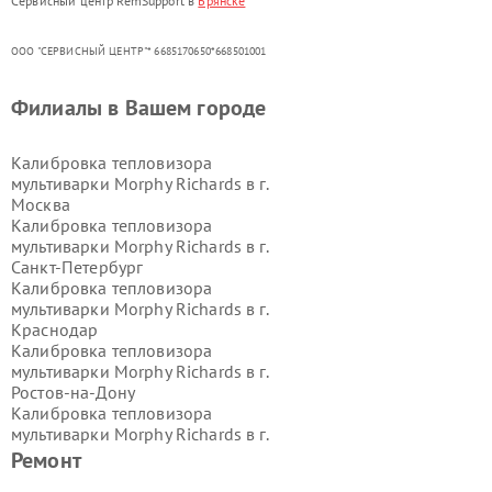
Сервисный центр RemSupport в
Брянске
ООО "СЕРВИСНЫЙ ЦЕНТР"* 6685170650*668501001
Филиалы в Вашем городе
Калибровка тепловизора
мультиварки Morphy Richards в г.
Москва
Калибровка тепловизора
мультиварки Morphy Richards в г.
Санкт-Петербург
Калибровка тепловизора
мультиварки Morphy Richards в г.
Краснодар
Калибровка тепловизора
мультиварки Morphy Richards в г.
Ростов-на-Дону
Калибровка тепловизора
мультиварки Morphy Richards в г.
Нижний Новгород
Ремонт
Калибровка тепловизора