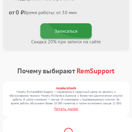
от 0 ₽
Время работы: от 30 мин
Записаться
Скидка 20% при записи на сайте
Почему выбирают
RemSupport
Morphy RichardsRemSupport — современный сервисный центр по ремонту и
обслуживанию техники Morphy Richards в Брянске с более чем десятилетним опытом
работы. В штате компании — свыше 14 инженеров с подтвержденным опытом. За
время работы обслужено более 10 000 клиентов, а также выполнено свыше 12 000
ремонтов. Ежемесячно в сервисный центр поступает от 300 устройств, включая , , . Мы
Читать далее
беремся за задачи любой сложности и гарантируем высокое качество обслуживания
благодаря использованию современного оборудования.