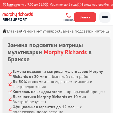
Ежедневно с 9:00 до 21:00
Брянск
Гарантия до 1 года
Выезд мастера бесплат
Заявка
REMSUPPORT
Позвонить
Главная
Ремонт мультиварок
Замена подсветки матрицы
Замена подсветки матрицы
мультиварки
Morphy Richards
в
Брянске
Замена подсветки матрицы мультиварок Morphy
Richards от 20 мин
— быстрый старт работ
До 30% экономии
— всегда свежие акции и
спецпредложения
Контроль на каждом этапе
— прозрачный процесс
Диагностика Morphy Richards от 10 мин
—
быстрый результат
Официальная гарантия до 12 мес.
— с
поддержкой после ремонта