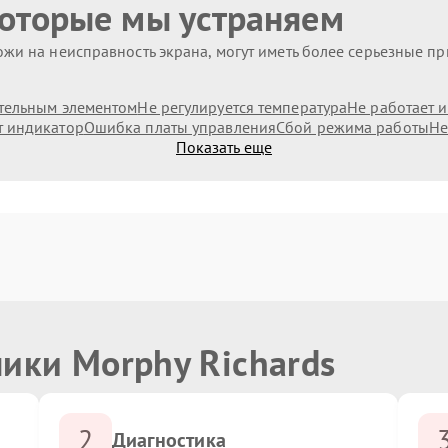
которые мы устраняем
жи на неисправность экрана, могут иметь более серьезные п
тельным элементом
Не регулируется температура
Не работает 
т индикатор
Ошибка платы управления
Сбой режима работы
Не
Показать еще
ики Morphy Richards
2
Диагностика