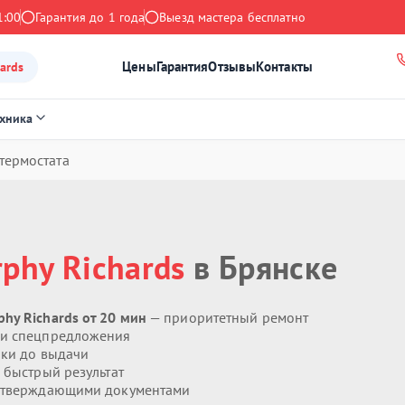
1:00
Гарантия до 1 года
Выезд мастера бесплатно
Цены
Гарантия
Отзывы
Контакты
ards
ехника
термостата
phy Richards
в Брянске
hy Richards от 20 мин
— приоритетный ремонт
 и спецпредложения
ики до выдачи
 быстрый результат
дтверждающими документами