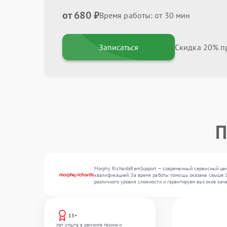
от 680 ₽
Время работы: от 30 мин
Записаться
Скидка 20% пр
П
Morphy RichardsRemSupport — современный сервисный цент
квалификацией. За время работы помощь оказана свыше 10
различного уровня сложности и гарантируем высокое кач
13+
лет опыта в ремонте техники