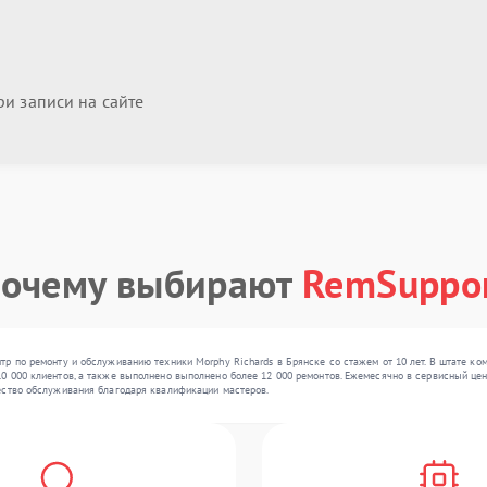
и записи на сайте
очему выбирают
RemSuppo
р по ремонту и обслуживанию техники Morphy Richards в Брянске со стажем от 10 лет. В штате ко
 000 клиентов, а также выполнено выполнено более 12 000 ремонтов. Ежемесячно в сервисный цент
ество обслуживания благодаря квалификации мастеров.