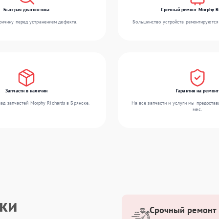
Быстрая диагностика
Срочный ремонт Morphy R
ичину перед устранением дефекта.
Большинство устройств ремонтируются 
Запчасти в наличии
Гарантия на ремонт
ад запчастей Morphy Richards в Брянске.
На все запчасти и услуги мы предостав
мес.
ики
Срочный ремонт