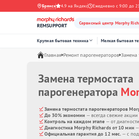
Брянск
4.9 на Яндекс
Ежедневно с 9:00 до 2
Сервисный центр Morphy Rich
REMSUPPORT
Крупная бытовая техника
Мелкая бытовая т
Главная
Ремонт парогенераторов
Замена 
Замена термостата
парогенератора
Mor
Замена термостата парогенераторов Morp
До 30% экономии
— всегда свежие акции
Контроль на каждом этапе
— от диагност
Диагностика Morphy Richards от 10 мин
—
Официальная гарантия до 12 мес.
— с по