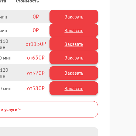
нта
Стоимость
0
Заказать
0
Заказать
110
1150
630
0
120
520
580
0
се услуги