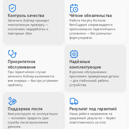
Контроль качества
Чёткие обязательства
Заменить бойлер проходит
Работа Morphy Richards
многоэтапную проверку —
RemSupport сопровождается
исключаем недоработки и
прописанными гарантийными
повторные сбои.
условиями — без размытых
формулировок.
Приоритетное
Надёжные
обслуживание
комплектующие
При гарантийном случае
В рамках обслуживания
заменить бойлер выполняется
применяем проверенные детали
вне очереди — быстро устраняем
— для стабильной работы
проблему.
устройства.
Поддержка после
Результат под гарантией
Консультируем по эксплуатации
Наша работа направлена на
— помогаем продлить срок
уверенный результат — берём
службы после выполнения
ответственность за итог.
ремонта.