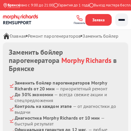
Ежедневно с 9:00 до 21:00
Брянск
Гарантия до 1 года
Выезд мастера бесплатн
Заявка
REMSUPPORT
Позвонить
Главная
Ремонт парогенераторов
Заменить бойлер
Заменить бойлер
парогенератора
Morphy Richards
в
Брянске
Заменить бойлер парогенераторов Morphy
Richards от 20 мин
— приоритетный ремонт
До 30% экономии
— всегда свежие акции и
спецпредложения
Контроль на каждом этапе
— от диагностики до
выдачи
Диагностика Morphy Richards от 10 мин
—
быстрый результат
Официальная гарантия до 12 мес.
— любые