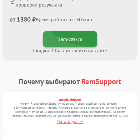
проверки результата
от 1380 ₽
Время работы: от 30 мин
Записаться
Скидка 20% при записи на сайте
Почему выбирают
RemSupport
Morphy RichardsRemSupport — надежный сервисный центр по ремонту и
обслуживанию техники Morphy Richards в Брянске со стажем от 10 лет. В штате
компании — от 10 до 16 инженеров с профессиональной подготовкой. За время
работы помощь оказана свыше 10 000 клиентов, а также выполнено более 12 000
ремонтов. Ежемесячно в сервисный центр поступает от 300 устройств, включая , , . Мы
Читать далее
выполняем ремонт различного уровня сложности и обеспечиваем надежный
результат благодаря отлаженным процессам ремонта.