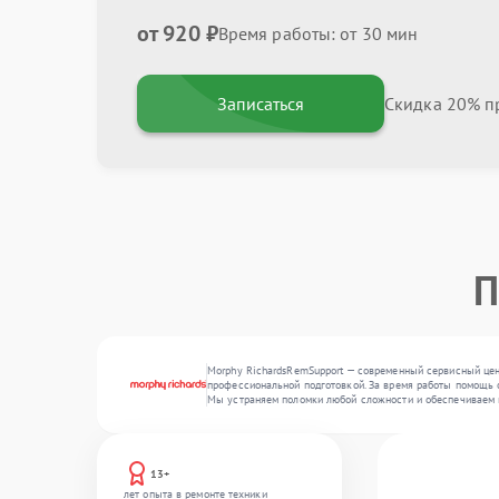
от 920 ₽
Время работы: от 30 мин
Записаться
Скидка 20% пр
П
Morphy RichardsRemSupport — современный сервисный цент
профессиональной подготовкой. За время работы помощь о
Мы устраняем поломки любой сложности и обеспечиваем 
13+
лет опыта в ремонте техники