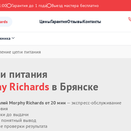
1:00
Гарантия до 1 года
Выезд мастера бесплатно
Цены
Гарантия
Отзывы
Контакты
ards
ехника
ление цепи питания
пи питания
y Richards
в Брянске
лей Morphy Richards от 20 мин
— экспресс-обслуживание
овия
ики до выдачи
 понятный вывод
 проверки результата