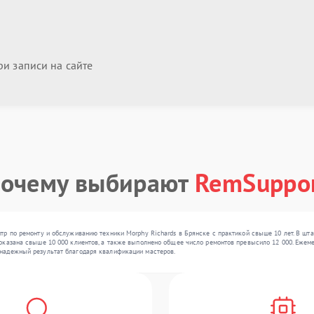
и записи на сайте
очему выбирают
RemSuppo
р по ремонту и обслуживанию техники Morphy Richards в Брянске с практикой свыше 10 лет. В шта
казана свыше 10 000 клиентов, а также выполнено общее число ремонтов превысило 12 000. Ежемеся
надежный результат благодаря квалификации мастеров.