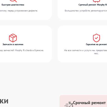
Быстрая диагностика
Срочный ремонт Morphy R
ичину перед устранением дефекта.
Большинство устройств ремонтируются 
Запчасти в наличии
Гарантия на ремонт
ад запчастей Morphy Richards в Брянске.
На все запчасти и услуги мы предостав
мес.
ики
Срочный ремонт