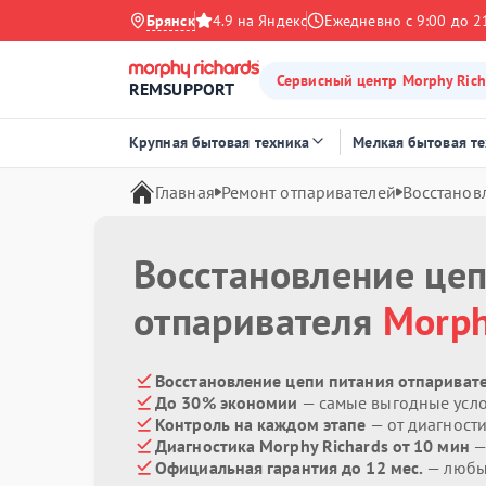
Брянск
4.9 на Яндекс
Ежедневно с 9:00 до 2
Сервисный центр Morphy Rich
REMSUPPORT
Крупная бытовая техника
Мелкая бытовая т
Главная
Ремонт отпаривателей
Восстанов
Восстановление це
отпаривателя
Morph
Восстановление цепи питания отпаривате
До 30% экономии
— самые выгодные усл
Контроль на каждом этапе
— от диагност
Диагностика Morphy Richards от 10 мин
—
Официальная гарантия до 12 мес.
— любые