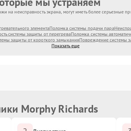
которые мы устраняем
жи на неисправность экрана, могут иметь более серьезные п
гревательного элемента
Поломка системы подачи пара
Неиспр
сть системы защиты от перегрева
Поломка системы автоматич
темы защиты от короткого замыкания
Повреждение системы з
Показать еще
ики Morphy Richards