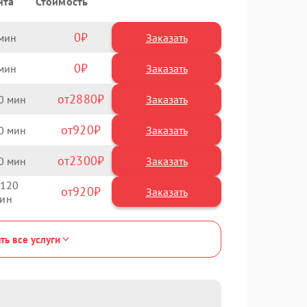
нта
Стоимость
0
Заказать
0
Заказать
2880
0
920
0
2300
0
120
920
ть все услуги