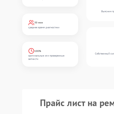
Выясним пр
30 мин
среднее время диагностики
100%
Собственный скл
оригинальные или проверенные
запчасти
Прайс лист на ре