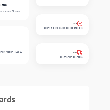
ichards
в течении 60 минут.
4.9
рейтинг сервиса на основе отзывов
ляем гарантию до 12
0 ₽
бесплатная доставка
ards