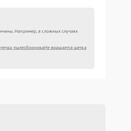
ричины. Например, в сложных случаях
течка пылесборника
Не вращается щетка