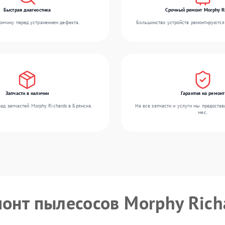
Быстрая диагностика
Срочный ремонт Morphy R
ичину перед устранением дефекта.
Большинство устройств ремонтируются 
Запчасти в наличии
Гарантия на ремонт
ад запчастей Morphy Richards в Брянске.
На все запчасти и услуги мы предостав
мес.
монт пылесосов Morphy Rich