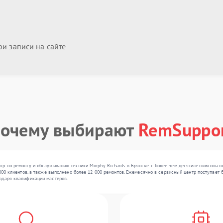
и записи на сайте
очему выбирают
RemSuppo
тр по ремонту и обслуживанию техники Morphy Richards в Брянске с более чем десятилетним опыто
000 клиентов, а также выполнено более 12 000 ремонтов. Ежемесячно в сервисный центр поступает б
одаря квалификации мастеров.