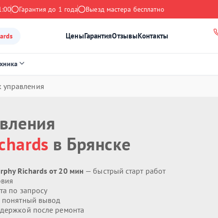
1:00
Гарантия до 1 года
Выезд мастера бесплатно
Цены
Гарантия
Отзывы
Контакты
ards
ехника
к управления
авления
chards
в Брянске
phy Richards от 20 мин
— быстрый старт работ
овия
та по запросу
 понятный вывод
держкой после ремонта