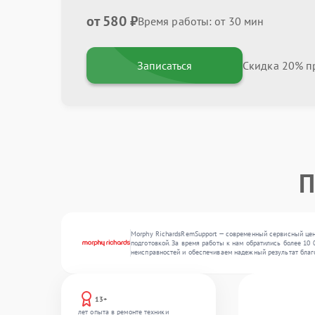
от 580 ₽
Время работы: от 30 мин
Записаться
Скидка 20% пр
П
Morphy RichardsRemSupport — современный сервисный цен
подготовкой. За время работы к нам обратились более 10 
неисправностей и обеспечиваем надежный результат благ
13+
лет опыта в ремонте техники