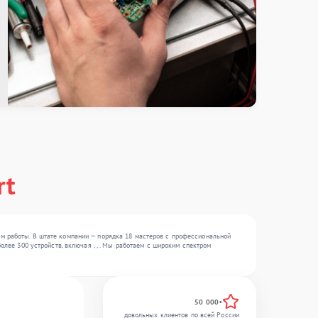
rt
м работы. В штате компании — порядка 18 мастеров с профессиональной
олее 300 устройств, включая , , . Мы работаем с широким спектром
50 000+
довольных клиентов по всей России