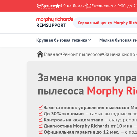
Брянск
4.9 на Яндекс
Ежедневно с 9:00 до 2
Сервисный центр Morphy Rich
REMSUPPORT
Крупная бытовая техника
Мелкая бытовая т
Главная
Ремонт пылесосов
Замена кнопо
Замена кнопок упр
пылесоса
Morphy Ri
Замена кнопок управления пылесосов Mor
До 30% экономии
— самые выгодные усл
Контроль на каждом этапе
— статус ремон
Диагностика Morphy Richards от 10 мин
—
Официальная гарантия до 12 мес.
— с под