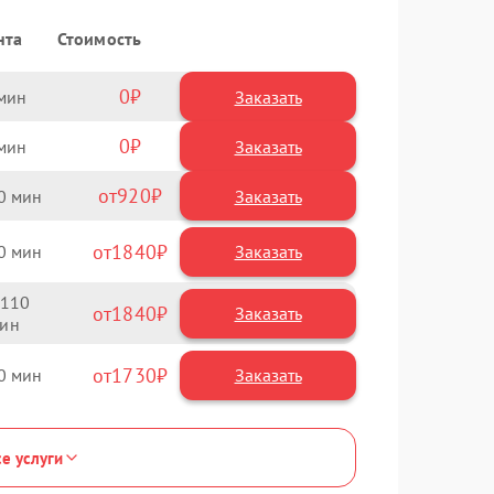
нта
Стоимость
0
Заказать
0
Заказать
920
0
1840
0
110
1840
1730
0
се услуги