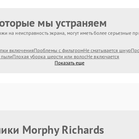
которые мы устраняем
жи на неисправность экрана, могут иметь более серьезные п
пки включения
Проблемы с фильтром
Не сматывается шнур
Про
 пыли
Плохая уборка шерсти или волос
Не включается
Показать еще
ики Morphy Richards