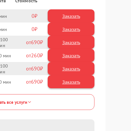
нта
Стоимость
0
Заказать
0
Заказать
100
690
260
0
100
690
690
0
ать все услуги