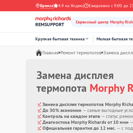
Брянск
4.9 на Яндекс
Ежедневно с 9:00 до 2
Сервисный центр Morphy Rich
REMSUPPORT
Крупная бытовая техника
Мелкая бытовая т
Главная
Ремонт термопотов
Замена диспл
Замена дисплея
термопота
Morphy R
Замена дисплея термопотов Morphy Richa
До 30% экономии
— самые выгодные усл
Контроль на каждом этапе
— статус ремон
Диагностика Morphy Richards от 10 мин
—
Официальная гарантия до 12 мес.
— с под