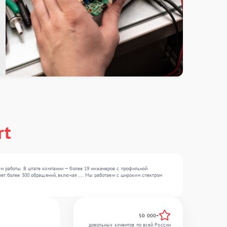
rt
м работы. В штате компании — более 19 инженеров с профильной
ет более 300 обращений, включая , , . Мы работаем с широким спектром
50 000+
довольных клиентов по всей России