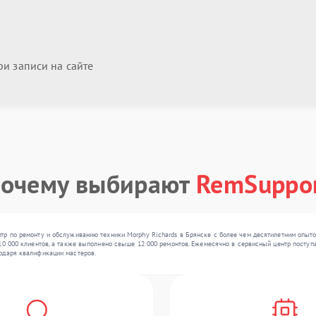
и записи на сайте
очему выбирают
RemSuppo
тр по ремонту и обслуживанию техники Morphy Richards в Брянске с более чем десятилетним опыто
10 000 клиентов, а также выполнено свыше 12 000 ремонтов. Ежемесячно в сервисный центр поступа
одаря квалификации мастеров.