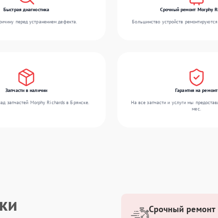
Быстрая диагностика
Срочный ремонт Morphy R
ичину перед устранением дефекта.
Большинство устройств ремонтируются 
Запчасти в наличии
Гарантия на ремонт
ад запчастей Morphy Richards в Брянске.
На все запчасти и услуги мы предостав
мес.
ики
Срочный ремонт