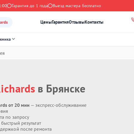
1:00
Гарантия до 1 года
Выезд мастера бесплатно
Цены
Гарантия
Отзывы
Контакты
ards
ехника
ея
ichards
в Брянске
rds от 20 мин
— экспресс-обслуживание
овия
та по запросу
 быстрый результат
держкой после ремонта