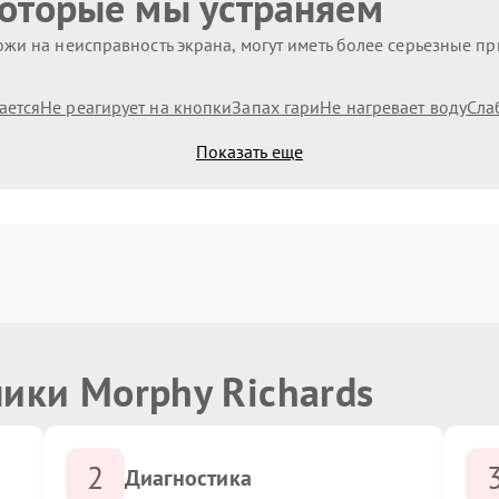
которые мы устраняем
жи на неисправность экрана, могут иметь более серьезные п
ается
Не реагирует на кнопки
Запах гари
Не нагревает воду
Сла
Показать еще
ики Morphy Richards
2
Диагностика