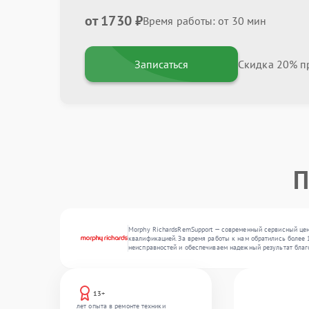
от 1730 ₽
Время работы: от 30 мин
Записаться
Скидка 20% пр
П
Morphy RichardsRemSupport — современный сервисный цен
квалификацией. За время работы к нам обратились более 
неисправностей и обеспечиваем надежный результат благ
13+
лет опыта в ремонте техники