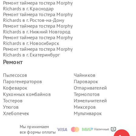
Ремонт таймера тостера Morphy
Richards в г.
Краснодар
Ремонт таймера тостера Morphy
Richards в г.
Ростов-на-Дону
Ремонт таймера тостера Morphy
Richards в г.
Нижний Новгород
Ремонт таймера тостера Morphy
Richards в г.
Новосибирск
Ремонт таймера тостера Morphy
Richards в г.
Екатеринбург
Ремонт таймера тостера Morphy
Ремонт
Richards в г.
Казань
Ремонт таймера тостера Morphy
Пылесосов
Чайников
Richards в г.
Воронеж
Парогенераторов
Пароварок
Ремонт таймера тостера Morphy
Кофеварок
Отпаривателей
Richards в г.
Волгоград
Кухонных комбайнов
Термопотов
Ремонт таймера тостера Morphy
Тостеров
Измельчителей
Richards в г.
Самара
Ремонт таймера тостера Morphy
Утюгов
Миксеров
Richards в г.
Пермь
Хлебопечек
Мультиварок
Ремонт таймера тостера Morphy
Richards в г.
Красноярск
Мы принимаем
Ремонт таймера тостера Morphy
все формы оплаты
Richards в г.
Ижевск