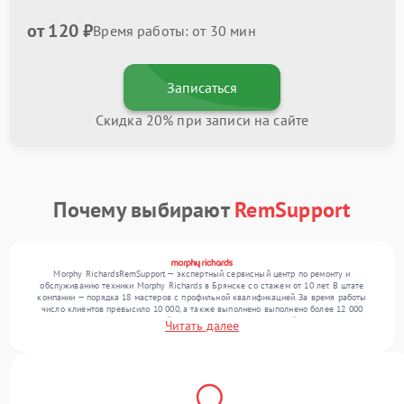
от 120 ₽
Время работы: от 30 мин
Записаться
Скидка 20% при записи на сайте
Почему выбирают
RemSupport
Morphy RichardsRemSupport — экспертный сервисный центр по ремонту и
обслуживанию техники Morphy Richards в Брянске со стажем от 10 лет. В штате
компании — порядка 18 мастеров с профильной квалификацией. За время работы
число клиентов превысило 10 000, а также выполнено выполнено более 12 000
ремонтов. Ежемесячно в сервисный центр поступает от 300 устройств, включая , , . Мы
Читать далее
выполняем ремонт различного уровня сложности и поддерживаем высокий стандарт
качества благодаря опыту команды.