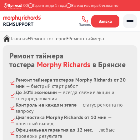
:00 до 21:00
Брянск
Гарантия до 1 года
Выезд мастера бесплатно
Заявка
REMSUPPORT
Позвонить
Главная
Ремонт тостеров
Ремонт таймера
Ремонт таймера
тостера
Morphy Richards
в Брянске
Ремонт таймера тостеров Morphy Richards от 20
мин
— быстрый старт работ
До 30% экономии
— всегда свежие акции и
спецпредложения
Контроль на каждом этапе
— статус ремонта по
запросу
Диагностика Morphy Richards от 10 мин
—
понятный вывод
Официальная гарантия до 12 мес.
— любые
проверки результата