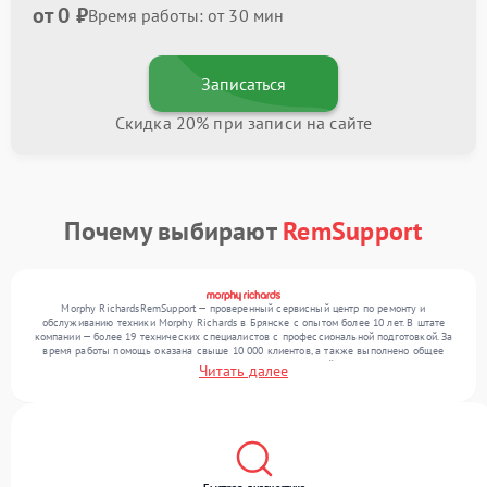
от 0 ₽
Время работы: от 30 мин
Записаться
Скидка 20% при записи на сайте
Почему выбирают
RemSupport
Morphy RichardsRemSupport — проверенный сервисный центр по ремонту и
обслуживанию техники Morphy Richards в Брянске с опытом более 10 лет. В штате
компании — более 19 технических специалистов с профессиональной подготовкой. За
время работы помощь оказана свыше 10 000 клиентов, а также выполнено общее
число ремонтов превысило 12 000. Ежемесячно в сервисный центр поступает от 300
Читать далее
устройств, включая , , . Мы работаем с широким спектром неисправностей и
гарантируем высокое качество обслуживания благодаря отлаженным процессам
ремонта.