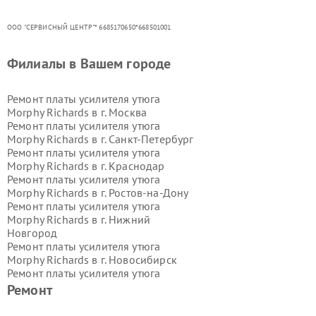
ООО "СЕРВИСНЫЙ ЦЕНТР"* 6685170650*668501001
Филиалы в Вашем городе
Ремонт платы усилителя утюга
Morphy Richards в г.
Москва
Ремонт платы усилителя утюга
Morphy Richards в г.
Санкт-Петербург
Ремонт платы усилителя утюга
Morphy Richards в г.
Краснодар
Ремонт платы усилителя утюга
Morphy Richards в г.
Ростов-на-Дону
Ремонт платы усилителя утюга
Morphy Richards в г.
Нижний
Новгород
Ремонт платы усилителя утюга
Morphy Richards в г.
Новосибирск
Ремонт платы усилителя утюга
Morphy Richards в г.
Екатеринбург
Ремонт
Ремонт платы усилителя утюга
Morphy Richards в г.
Казань