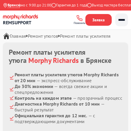
Ежедневно с 9:00 до 21:00
Брянск
Гарантия до 1 года
Выезд мастера бесплатно
Заявка
REMSUPPORT
Позвонить
Главная
Ремонт утюгов
Ремонт платы усилителя
Ремонт платы усилителя
утюга
Morphy Richards
в Брянске
Ремонт платы усилителя утюгов Morphy Richards
от 20 мин
— экспресс-обслуживание
До 30% экономии
— всегда свежие акции и
спецпредложения
Контроль на каждом этапе
— прозрачный процесс
Диагностика Morphy Richards от 10 мин
—
быстрый результат
Официальная гарантия до 12 мес.
— с
подтверждающими документами