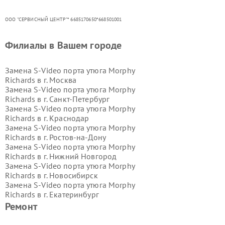
ООО "СЕРВИСНЫЙ ЦЕНТР"* 6685170650*668501001
Филиалы в Вашем городе
Замена S-Video порта утюга Morphy
Richards в г.
Москва
Замена S-Video порта утюга Morphy
Richards в г.
Санкт-Петербург
Замена S-Video порта утюга Morphy
Richards в г.
Краснодар
Замена S-Video порта утюга Morphy
Richards в г.
Ростов-на-Дону
Замена S-Video порта утюга Morphy
Richards в г.
Нижний Новгород
Замена S-Video порта утюга Morphy
Richards в г.
Новосибирск
Замена S-Video порта утюга Morphy
Richards в г.
Екатеринбург
Замена S-Video порта утюга Morphy
Ремонт
Richards в г.
Казань
Замена S-Video порта утюга Morphy