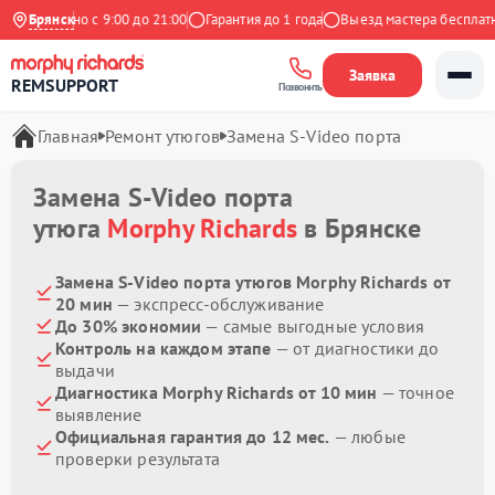
Ежедневно с 9:00 до 21:00
Брянск
Гарантия до 1 года
Выезд мастера бесплатно
Заявка
REMSUPPORT
Позвонить
Главная
Ремонт утюгов
Замена S-Video порта
Замена S-Video порта
утюга
Morphy Richards
в Брянске
Замена S-Video порта утюгов Morphy Richards от
20 мин
— экспресс-обслуживание
До 30% экономии
— самые выгодные условия
Контроль на каждом этапе
— от диагностики до
выдачи
Диагностика Morphy Richards от 10 мин
— точное
выявление
Официальная гарантия до 12 мес.
— любые
проверки результата