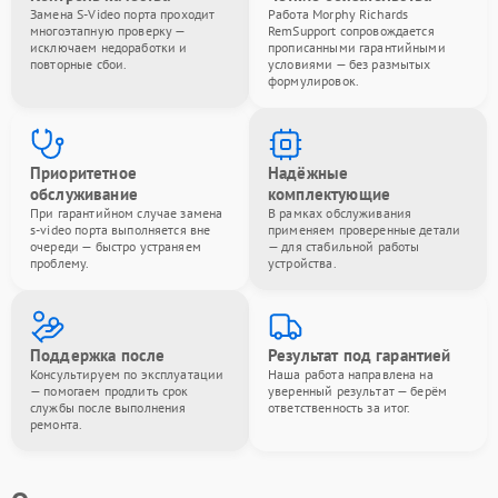
Замена S-Video порта проходит
Работа Morphy Richards
многоэтапную проверку —
RemSupport сопровождается
исключаем недоработки и
прописанными гарантийными
повторные сбои.
условиями — без размытых
формулировок.
Приоритетное
Надёжные
обслуживание
комплектующие
При гарантийном случае замена
В рамках обслуживания
s-video порта выполняется вне
применяем проверенные детали
очереди — быстро устраняем
— для стабильной работы
проблему.
устройства.
Поддержка после
Результат под гарантией
Консультируем по эксплуатации
Наша работа направлена на
— помогаем продлить срок
уверенный результат — берём
службы после выполнения
ответственность за итог.
ремонта.