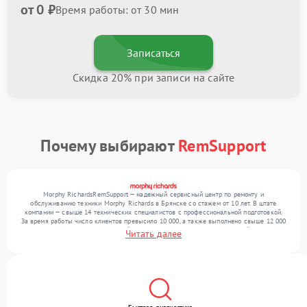
от 0 ₽
Время работы: от 30 мин
Записаться
Скидка 20% при записи на сайте
Почему выбирают
RemSupport
Morphy RichardsRemSupport — надежный сервисный центр по ремонту и
обслуживанию техники Morphy Richards в Брянске со стажем от 10 лет. В штате
компании — свыше 14 технических специалистов с профессиональной подготовкой.
За время работы число клиентов превысило 10 000, а также выполнено свыше 12 000
ремонтов. Ежемесячно в сервисный центр поступает более 300 обращений, включая , ,
Читать далее
. Мы беремся за задачи любой сложности и гарантируем высокое качество
обслуживания благодаря квалификации мастеров.